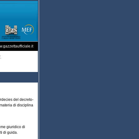
.gazzettaufficiale.it
.
erdecies del decreto-
ateria di disciplina
me giuridico di
ti di guida.