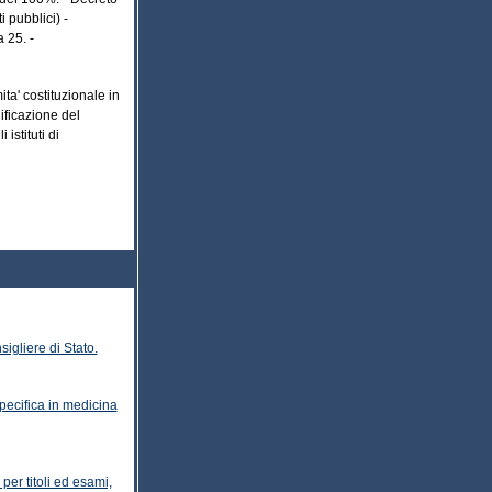
 pubblici) -
 25. -
mita' costituzionale in
ificazione del
istituti di
sigliere di Stato.
pecifica in medicina
per titoli ed esami,