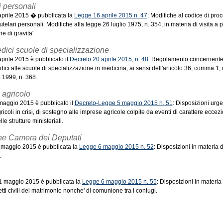
i personali
 aprile 2015 � pubblicata la
Legge 16 aprile 2015 n. 47
: Modifiche al codice di pro
telari personali. Modifiche alla legge 26 luglio 1975, n. 354, in materia di visita a 
e di gravita'.
ici scuole di specializzazione
aprile 2015 è pubblicato il
Decreto 20 aprile 2015, n. 48
: Regolamento concernente 
ici alle scuole di specializzazione in medicina, ai sensi dell'articolo 36, comma 1, 
o 1999, n. 368.
 agricolo
 maggio 2015 è pubblicato il
Decreto-Legge 5 maggio 2015 n. 51
: Disposizioni urge
gricoli in crisi, di sostegno alle imprese agricole colpite da eventi di carattere eccez
e strutture ministeriali.
one Camera dei Deputati
 8 maggio 2015 è pubblicata la
Legge 6 maggio 2015 n. 52
: Disposizioni in materia 
.
 11 maggio 2015 è pubblicata la
Legge 6 maggio 2015 n. 55
: Disposizioni in materia
tti civili del matrimonio nonche' di comunione tra i coniugi.