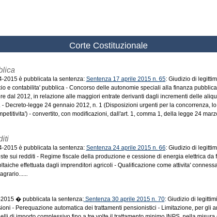
Corte Costituzionale
blica
-4-2015 è pubblicata la sentenza:
Sentenza 17 aprile 2015 n. 65
: Giudizio di legittim
ncio e contabilita' pubblica - Concorso delle autonomie speciali alla finanza pubblic
re dal 2012, in relazione alle maggiori entrate derivanti dagli incrementi delle aliqu
a. - Decreto-legge 24 gennaio 2012, n. 1 (Disposizioni urgenti per la concorrenza, lo
mpetitivita') - convertito, con modificazioni, dall'art. 1, comma 1, della legge 24 marzo
iti
-4-2015 è pubblicata la sentenza:
Sentenza 24 aprile 2015 n. 66
: Giudizio di legittim
ste sui redditi - Regime fiscale della produzione e cessione di energia elettrica da f
oltaiche effettuata dagli imprenditori agricoli - Qualificazione come attivita' conness
grario......
5-2015 � pubblicata la sentenza:
Sentenza 30 aprile 2015 n. 70
: Giudizio di legittim
sioni - Perequazione automatica dei trattamenti pensionistici - Limitazione, per gli 
lli di importo complessivo fino a tre volte il trattamento minimo INPS, nella misura