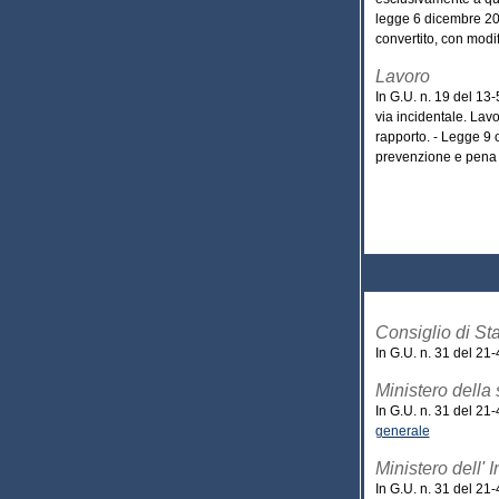
legge 6 dicembre 2011
convertito, con modif
Lavoro
In G.U. n. 19 del 13
via incidentale. Lavo
rapporto. - Legge 9 o
prevenzione e pena no
Consiglio di St
In G.U. n. 31 del 21
Ministero della 
In G.U. n. 31 del 21
generale
Ministero dell' 
In G.U. n. 31 del 21