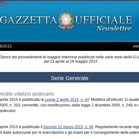
 6/2015
www
Elenco dei provvedimenti di maggior interesse pubblicati nelle varie serie della G.U
dal 21 aprile al 18 maggio 2015
Serie Generale
estito vitalizio ipotecario
 aprile 2015 è pubblicata la
Legge 2 aprile 2015, n. 44
: Modifica all'articolo 11-quat
005, n. 203, convertito, con modificazioni, dalla legge 2 dicembre 2005, n. 248, in m
ipotecario.
aprile 2015 è pubblicato il
Decreto 12 marzo 2015, n. 46
: Regolamento recante regi
zati dalle autoscuole per le esercitazioni e gli esami per il conseguimento delle paten