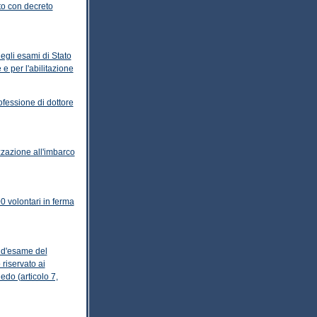
tto con decreto
egli esami di Stato
 e per l'abilitazione
ofessione di dottore
zzazione all'imbarco
0 volontari in ferma
a d'esame del
 riservato ai
edo (articolo 7,