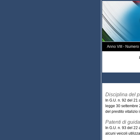
Anno VIII - Numero
Disciplina del pr
In G.U. n. 92 del 21
legge 30 settembre 2
del prestito vitalizio 
Patenti di guida
In G.U. n. 93 del 22 
alcuni veicoli utiliz