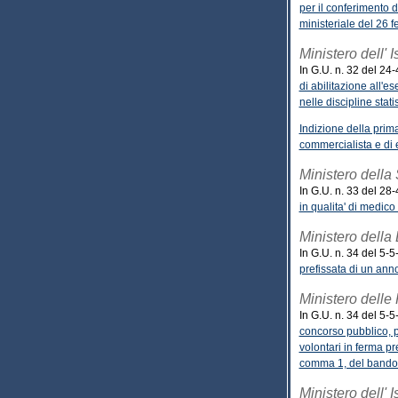
per il conferimento d
ministeriale del 26 
Ministero dell' 
In G.U. n. 32 del 24
di abilitazione all'e
nelle discipline sta
Indizione della prima
commercialista e di
Ministero della
In G.U. n. 33 del 28
in qualita' di medic
Ministero della 
In G.U. n. 34 del 5-5
prefissata di un anno
Ministero delle 
In G.U. n. 34 del 5-5
concorso pubblico, pe
volontari in ferma pr
comma 1, del bando 
Ministero dell' 