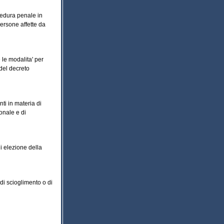
cedura penale in
persone affette da
le modalita' per
del decreto
nti in materia di
ionale e di
di elezione della
 di scioglimento o di