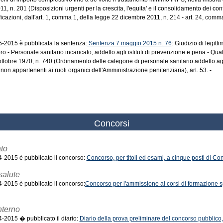
, n. 201 (Disposizioni urgenti per la crescita, l'equita' e il consolidamento dei conti
icazioni, dall'art. 1, comma 1, della legge 22 dicembre 2011, n. 214 - art. 24, comma
-5-2015 è pubblicata la sentenza:
Sentenza 7 maggio 2015 n. 76
: Giudizio di legitti
ro - Personale sanitario incaricato, addetto agli istituti di prevenzione e pena - Qual
ttobre 1970, n. 740 (Ordinamento delle categorie di personale sanitario addetto agli 
n appartenenti ai ruoli organici dell'Amministrazione penitenziaria), art. 53. -
Concorsi
ato
-4-2015 è pubblicato il concorso:
Concorso, per titoli ed esami, a cinque posti di Con
salute
-4-2015 è pubblicato il concorso:
Concorso per l'ammissione ai corsi di formazione s
Interno
-4-2015 � pubblicato il diario:
Diario della prova preliminare del concorso pubblico, 