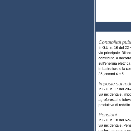
Contabilità pub
In G.U. n. 16 del 22
via principale. Bila
contributo, a decorre
sull'energia elettric
infrastrutture e la co
35, commi 4 e 5.
Imposte sui redd
In G.U. n. 17 del 29
via incidentale. Impo
agroforestali e fotov
produttiva di reddito a
Pensioni
In G.U. n. 18 del 6-
via incidentale. Pen
esclusivamente a que