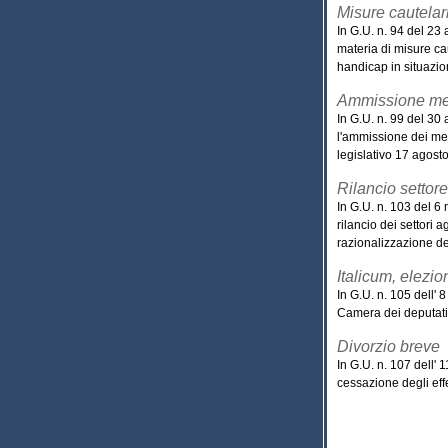
Misure cautelar
In G.U. n. 94 del 23
materia di misure cau
handicap in situazion
Ammissione med
In G.U. n. 99 del 30 
l'ammissione dei med
legislativo 17 agost
Rilancio settore
In G.U. n. 103 del 6
rilancio dei settori a
razionalizzazione dell
Italicum, elezi
In G.U. n. 105 dell'
Camera dei deputati
Divorzio breve
In G.U. n. 107 dell'
cessazione degli effe