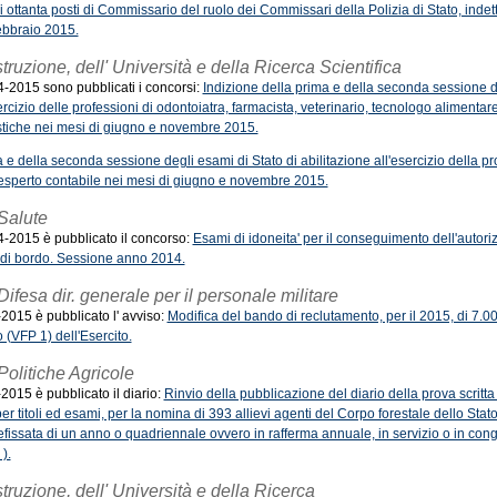
i ottanta posti di Commissario del ruolo dei Commissari della Polizia di Stato, inde
febbraio 2015.
Istruzione, dell' Università e della Ricerca Scientifica
-4-2015 sono pubblicati i concorsi:
Indizione della prima e della seconda sessione d
sercizio delle professioni di odontoiatra, farmacista, veterinario, tecnologo alimentare
tistiche nei mesi di giugno e novembre 2015.
 e della seconda sessione degli esami di Stato di abilitazione all'esercizio della pr
 esperto contabile nei mesi di giugno e novembre 2015.
 Salute
-4-2015 è pubblicato il concorso:
Esami di idoneita' per il conseguimento dell'autori
o di bordo. Sessione anno 2014.
Difesa dir. generale per il personale militare
-2015 è pubblicato l' avviso:
Modifica del bando di reclutamento, per il 2015, di 7.00
 (VFP 1) dell'Esercito.
Politiche Agricole
-2015 è pubblicato il diario:
Rinvio della pubblicazione del diario della prova scritt
r titoli ed esami, per la nomina di 393 allievi agenti del Corpo forestale dello Stato
efissata di un anno o quadriennale ovvero in rafferma annuale, in servizio o in cong
).
Istruzione, dell' Università e della Ricerca