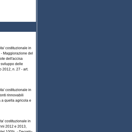
ita' costituzionale in
a - Maggiorazione del
ote dell'accisa
 sviluppo delle
 2012, n. 27 - art.
ita' costituzionale in
onti rinnovabili
a a quella agricola e
ita' costituzionale in
anni 2012 e 2013,
 del 100%. - Decreto-