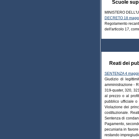
Scuole super
MINISTERO DELL'U
DECRETO 18 maggio
Regolamento recante 
dell'articolo 17, co
Reati dei pub
SENTENZA 4 maggio
Giudizio di legittim
amministrazione - Ri
319-quater, 320, 32
al prezzo o al profi
pubblico ufficiale o
Violazione dei princ
costituzionale. Reat
Sentenza di condanna
Pagamento, secondo l
pecuniaria in favore 
restando impregiudica