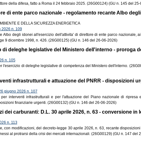
tore della difesa, fatto a Roma il 24 febbraio 2025. (26G00124) (GU n. 145 del 25
ore di ente parco nazionale - regolamento recante Albo degli
AMBIENTE E DELLA SICUREZZA ENERGETICA
2026 n. 109
lbo degli idonei all'esercizio dell'attivita' di direttore di ente parco nazionale, ai 
ge 9 dicembre 1998, n. 426. (26G00125) (GU n. 146 del 26-06-2026)
 di deleghe legislative del Ministero dell'interno - proroga d
6 n. 105
er l'esercizio di deleghe legislative di competenza del Ministero dell'interno. (26G
rventi infrastrutturali e attuazione del PNRR - disposizioni ur
 giugno 2026 n. 107
 per interventi infrastrutturali e per l'attuazione del Piano nazionale di ripresa
sposizioni finanziarie urgenti. (26G00132) (GU n. 146 del 26-06-2026)
zi dei carburanti: D.L. 30 aprile 2026, n. 63 - conversione in 
26 n. 113
, con modificazioni, del decreto-legge 30 aprile 2026, n. 63, recante disposizioni 
nnessi al protrarsi della crisi dei mercati internazionali. (26G00129) (GU n. 147 del