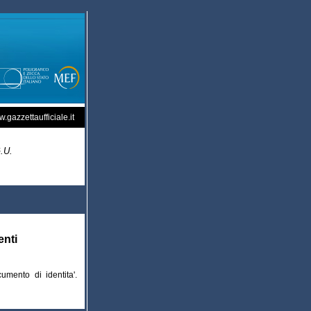
.gazzettaufficiale.it
G.U.
enti
umento di identita'.