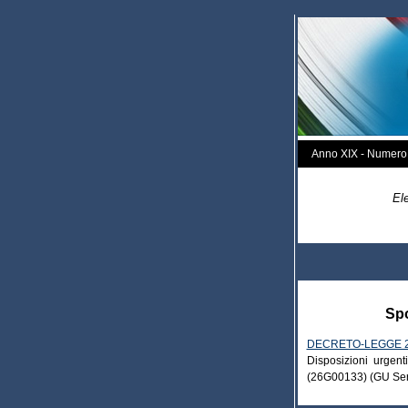
Anno XIX - Numero
Ele
Spo
DECRETO-LEGGE 26
Disposizioni urgent
(26G00133)
(GU Ser