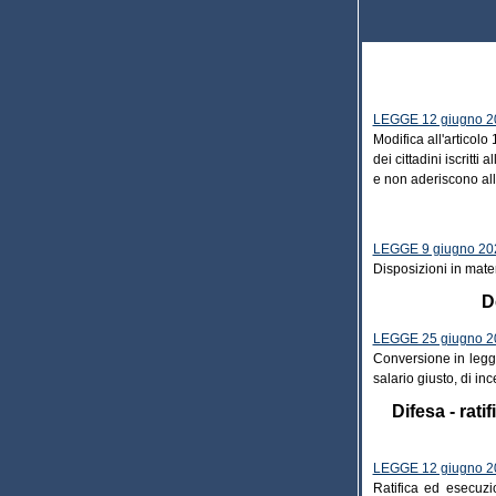
LEGGE 12 giugno 20
Modifica all'articolo
dei cittadini iscritt
e non aderiscono al
LEGGE 9 giugno 202
Disposizioni in mate
D
LEGGE 25 giugno 20
Conversione in legge
salario giusto, di i
Difesa - rat
LEGGE 12 giugno 20
Ratifica ed esecuzi