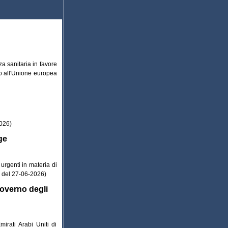
za sanitaria in favore
ono all'Unione europea
2026)
ge
urgenti in materia di
7 del 27-06-2026)
Governo degli
irati Arabi Uniti di