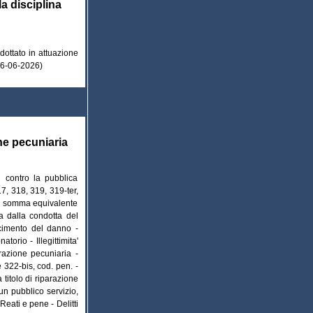
la disciplina
dottato in attuazione
 26-06-2026)
one pecuniaria
li contro la pubblica
7, 318, 319, 319-ter,
na somma equivalente
sa dalla condotta del
arcimento del danno -
orio - Illegittimita'
arazione pecuniaria -
 322-bis, cod. pen. -
titolo di riparazione
 un pubblico servizio,
Reati e pene - Delitti