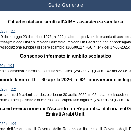
Serie Generale
Cittadini italiani iscritti all'AIRE - assistenza sanitaria
26 n. 111
 19 della legge 23 dicembre 1978, n. 833, e altre disposizioni in materia di assisten
i all'Anagrafe degli italiani residenti all'estero, residenti in Paesi che non apparteng
l'Associazione europea di libero scambio. (26G00127) (GU n. 147 del 27-06-2026)
Consenso informato in ambito scolastico
6 n. 104
ria di consenso informato in ambito scolastico. (26G00121) (GU n. 142 del 22-06-
ecreto lavoro: D.L. 30 aprile 2026, n. 62 - conversione in leg
26 n. 112
, con modificazioni, del decreto-legge 30 aprile 2026, n. 62, recante disposizioni 
ncentivi all'occupazione e di contrasto del caporalato digitale. (26G00128) (GU n. 14
ifica ed esecuzione dell'Accordo tra Repubblica italiana e il 
Emirati Arabi Uniti
26 n. 106
one dell'Accordo tra il Governo della Repubblica italiana e il Governo degli Em