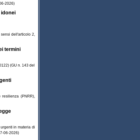
-06-2026)
 idonei
sensi dell'articolo 2,
ei termini
00122) (GU n. 143 del
genti
 e resilienza (PNRR),
legge
urgenti in materia di
 27-06-2026)