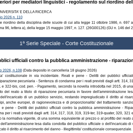
iori per mediatori linguistici - regolamento sul riordino del
NIVERSITA' E DELLA RICERCA
 2026 n. 110
riordino della disciplina delle scuole di cui alla legge 11 ottobre 1986, n. 697 a
mma 96, lettera a), della legge 15 maggio 1997, n. 127. (26G00126) (GU n. 146 del
a
1
Serie Speciale - Corte Costituzionale
blici ufficiali contro la pubblica amministrazione - riparazi
 2026, n.108
(Data deposito in cancelleria 18 giugno 2026)
ita' costituzionale in via incidentale. Reati e pene - Delitti dei pubblici ufficia
parazione pecuniaria - Sentenza di condanna per i reati previsti dagli artt. 314, 31
1 e 322-bis, cod. pen. - Pagamento, secondo la novella introdotta nel 2015, di u
tto del reato a titolo di riparazione pecuniaria in favore dell'amministrazione le
 dell'incaricato di un pubblico servizio, restando impregiudicato il diritto al ris
ipi, anche europei, di ragionevolezza e di proporzionalita' del trattamento sanzionat
i e pene - Delitti dei pubblici ufficiali contro la pubblica amministrazione - Rip
 per i reati previsti dagli artt. 314, 317, 318, 319, 319-ter, 319-quater, 320, 321 e
a normativa vigente, di una somma equivalente al prezzo o al profitto del reato a 
dell'amministrazione lesa dalla condotta del pubblico ufficiale o dell'incaricato di
to il diritto al risarcimento del danno - Illegittimita' costituzionale consequenziale. 