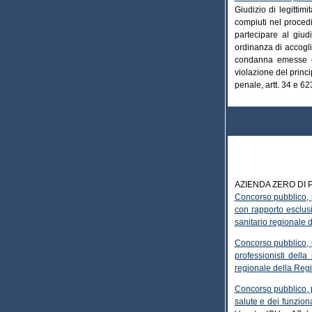
Giudizio di legittim
compiuti nel procedi
partecipare al giud
ordinanza di accogli
condanna emesse co
violazione del princip
penale, artt. 34 e 62
AZIENDA ZERO DI 
Concorso pubblico, p
con rapporto esclusi
sanitario regionale 
Concorso pubblico, p
professionisti dell
regionale della Reg
Concorso pubblico, pe
salute e dei funzion