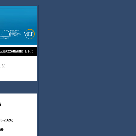
.gazzettaufficiale.it
G.U.
i
03-2026)
he