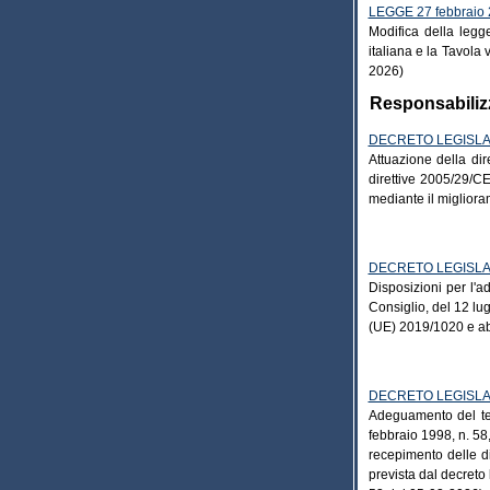
LEGGE 27 febbraio 
Modifica della legg
italiana e la Tavola
2026)
Responsabilizz
DECRETO LEGISLATI
Attuazione della di
direttive 2005/29/C
mediante il migliora
DECRETO LEGISLATI
Disposizioni per l'
Consiglio, del 12 lugl
(UE) 2019/1020 e ab
DECRETO LEGISLATI
Adeguamento del test
febbraio 1998, n. 5
recepimento delle di
prevista dal decreto