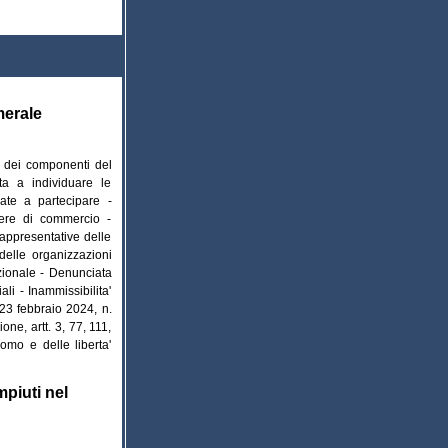
merale
a dei componenti del
ta a individuare le
mate a partecipare -
amere di commercio -
appresentative delle
delle organizzazioni
azionale - Denunciata
ali - Inammissibilita'
 23 febbraio 2024, n.
ne, artt. 3, 77, 111,
mo e delle liberta'
mpiuti nel