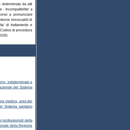
e determinata da atti
 - Incompatibilita' a
ncorso a pronunciare
tenze irrevocabili di
a' di trattamento e
. - Codice di procedura
2026)
ieno, indeterminato e
e aziende del Sistema
ogia medica, area dei
el Sistema sanitario
i professionisti della
gionale della Regione