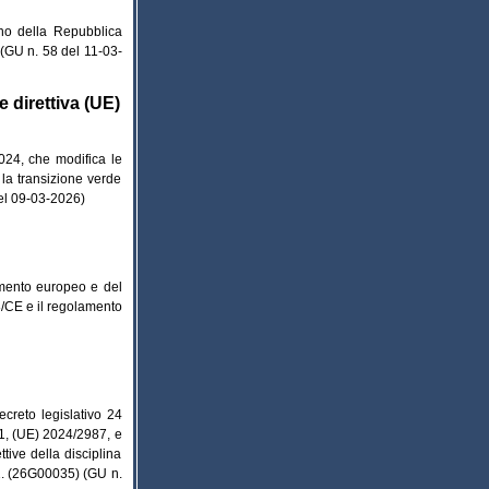
rno della Repubblica
 (GU n. 58 del 11-03-
 direttiva (UE)
024, che modifica le
la transizione verde
del 09-03-2026)
amento europeo e del
/98/CE e il regolamento
ecreto legislativo 24
1, (UE) 2024/2987, e
tive della disciplina
01. (26G00035) (GU n.