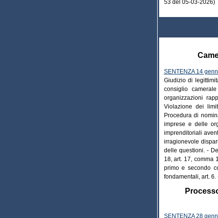
53 del 05-03-2026)
Camer
SENTENZA 14 genna
Giudizio di legitti
consiglio camerale
organizzazioni rapp
Violazione dei limi
Procedura di nomina
imprese e delle org
imprenditoriali aven
irragionevole dispari
delle questioni. - D
18, art. 17, comma 1
primo e secondo co
fondamentali, art. 6
Processo 
SENTENZA 28 genna