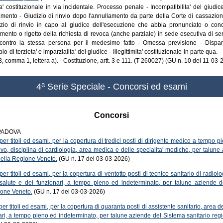
ita' costituzionale in via incidentale. Processo penale - Incompatibilita' del giudic
mento - Giudizio di rinvio dopo l'annullamento da parte della Corte di cassazione
izio di rinvio in capo al giudice dell'esecuzione che abbia pronunciato o co
mento o rigetto della richiesta di revoca (anche parziale) in sede esecutiva di sen
ntro la stessa persona per il medesimo fatto - Omessa previsione - Disparit
io di terzieta' e imparzialita' del giudice - Illegittimita' costituzionale in parte qua
3, comma 1, lettera a). - Costituzione, artt. 3 e 111. (T-260027) (GU n. 10 del 11-03-
a
4
Serie Speciale - Concorsi ed esami
Concorsi
PADOVA
er titoli ed esami, per la copertura di tredici posti di dirigente medico a tempo p
vo, disciplina di cardiologia, area medica e delle specialita' mediche, per talun
della Regione Veneto.
(GU n. 17 del 03-03-2026)
er titoli ed esami, per la copertura di ventotto posti di tecnico sanitario di radiol
a salute e dei funzionari, a tempo pieno ed indeterminato, per talune aziende d
ione Veneto.
(GU n. 17 del 03-03-2026)
r titoli ed esami, per la copertura di quaranta posti di assistente sanitario, area de
ari, a tempo pieno ed indeterminato, per talune aziende del Sistema sanitario re