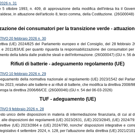
2026 n. 31
e 5 ottobre 1993, n. 409, di approvazione della modifica dell'intesa tra il Gove
 valdese, in attuazione dell'articolo 8, terzo comma, della Costituzione. (26G00048)
azione dei consumatori per la transizione verde - attuazione
VO 20 febbraio 2026 n. 30
rettiva (UE) 2024/825 del Parlamento europeo e del Consiglio, del 28 febbraio 2
E e 2011/83/UE per quanto riguarda la responsabilizzazione dei consumatori per 
mento della tutela dalle pratiche sleali e dell'informazione. (26G00047) (GU n. 56 
Rifiuti di batterie - adeguamento regolamento (UE)
VO 10 febbraio 2026 n. 29
adeguamento della normativa nazionale al regolamento (UE) 2023/1542 del Parl
io 2023, relativo alle batterie e ai rifiuti di batterie, che modifica la direttiva 2008
roga la direttiva 2006/66/CE. (26G00046) (GU n. 54 del 06-03-2026)
TUF - adeguamento (UE)
VO 9 febbraio 2026 n. 28
o unico delle disposizioni in materia di intermediazione finanziaria, di cui al d
8, alle disposizioni dei regolamenti (UE) 2023/2631, (UE) 2023/2845, (UE) 2024/79
rettive (UE) 2023/2864 e (UE) 2024/790, nonche' disposizioni integrative e corret
 legislativo 4 settembre 2024, n. 128, per l'attuazione della direttiva (UE) 2021/21