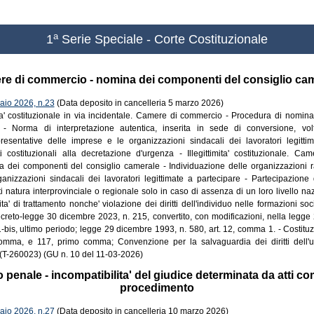
a
1
Serie Speciale - Corte Costituzionale
e di commercio - nomina dei componenti del consiglio ca
io 2026, n.23
(Data deposito in cancelleria 5 marzo 2026)
mita' costituzionale in via incidentale. Camere di commercio - Procedura di nomin
 - Norma di interpretazione autentica, inserita in sede di conversione, vol
resentative delle imprese e le organizzazioni sindacali dei lavoratori legitti
ti costituzionali alla decretazione d'urgenza - Illegittimita' costituzionale. C
 dei componenti del consiglio camerale - Individuazione delle organizzazioni r
anizzazioni sindacali dei lavoratori legittimate a partecipare - Partecipazione 
ti natura interprovinciale o regionale solo in caso di assenza di un loro livello n
ta' di trattamento nonche' violazione dei diritti dell'individuo nelle formazioni soci
ecreto-legge 30 dicembre 2023, n. 215, convertito, con modificazioni, nella legge
-bis, ultimo periodo; legge 29 dicembre 1993, n. 580, art. 12, comma 1. - Costituzio
mma, e 117, primo comma; Convenzione per la salvaguardia dei diritti dell'uo
. (T-260023) (GU n. 10 del 11-03-2026)
penale - incompatibilita' del giudice determinata da atti co
procedimento
io 2026, n.27
(Data deposito in cancelleria 10 marzo 2026)